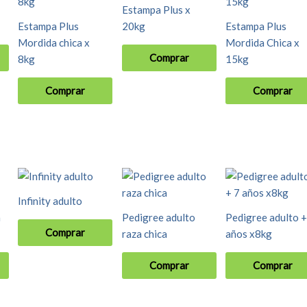
Estampa Plus x
Estampa Plus
20kg
Estampa Plus
Mordida chica x
Mordida Chica x
Comprar
8kg
15kg
Comprar
Comprar
Infinity adulto
a
Pedigree adulto
Pedigree adulto +
Comprar
raza chica
años x8kg
Comprar
Comprar