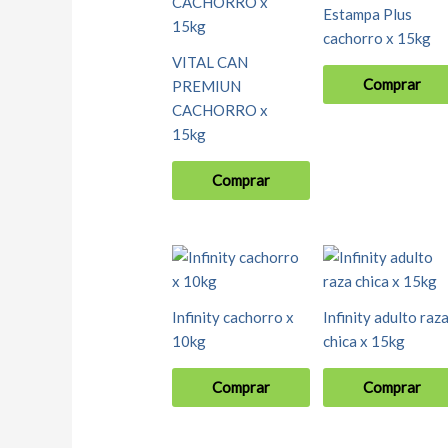
Estampa Plus
cachorro x 15kg
VITAL CAN
Comprar
PREMIUN
CACHORRO x
15kg
Comprar
Infinity cachorro x
Infinity adulto raz
10kg
chica x 15kg
Comprar
Comprar