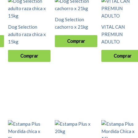
Dog Selection
Dog Selection
cachorro x 21kg
VITAL CAN
adulto raza chica x
PREMIUN
Comprar
15kg
ADULTO
Comprar
Comprar