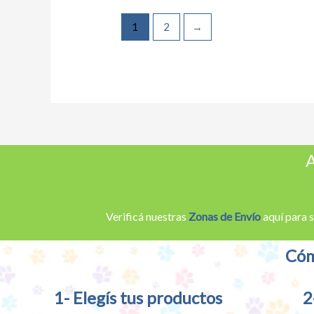
1
2
→
A
Verificá nuestras
Zonas de Envío
aquí para s
Cóm
1- Elegís tus productos
2