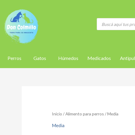
Orden
Ir
por
al
los
últimos
contenido
Búsqueda
de
productos
Perros
Gatos
Húmedos
Medicados
Antipul
Inicio
/
Alimento para perros
/ Media
Media