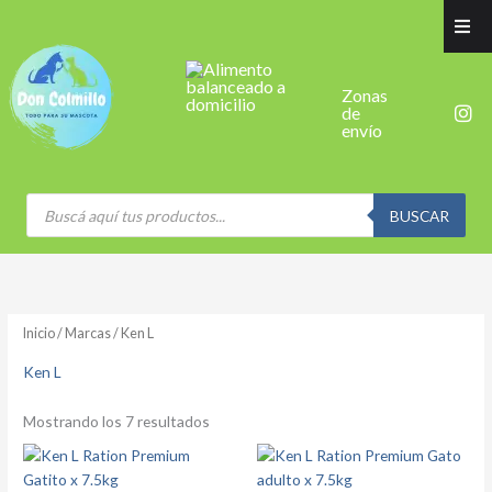
Ordenado
Ir
por
al
los
últimos
contenido
Zonas
I
de
n
envío
s
t
a
g
Búsqueda
de
BUSCAR
r
productos
a
m
Inicio
/
Marcas
/ Ken L
Ken L
Mostrando los 7 resultados