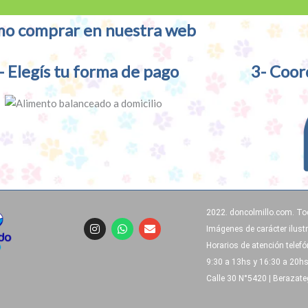
o comprar en nuestra web
- Elegís tu forma de pago
3- Coor
2022. doncolmillo.com. To
I
W
E
Imágenes de carácter ilustr
n
h
n
s
a
v
Horarios de atención telef
t
t
e
9:30 a 13hs y 16:30 a 20h
a
s
l
g
a
o
Calle 30 N°5420 | Berazate
r
p
p
a
p
e