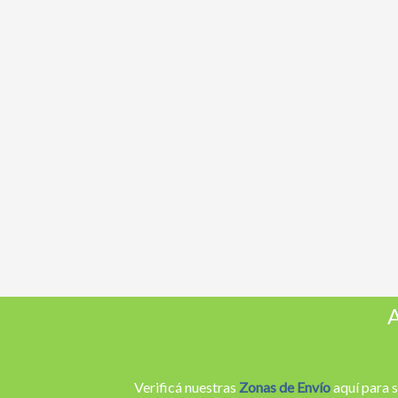
A
Verificá nuestras
Zonas de Envío
aquí para s