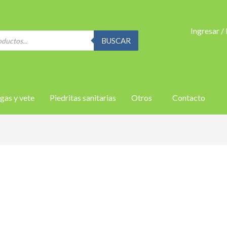
Ingresar /
BUSCAR
gas y vete
Piedritas sanitarias
Otros
Contacto