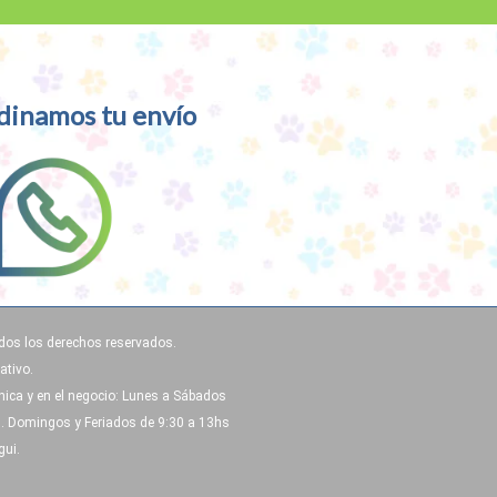
dinamos tu envío
dos los derechos reservados.
ativo.
ónica y en el negocio: Lunes a Sábados
s. Domingos y Feriados de 9:30 a 13hs
gui.