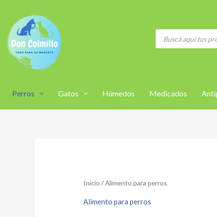
Ir
al
contenido
Búsqueda
de
productos
Perros
Gatos
Húmedos
Medicados
Anti
Inicio
/ Alimento para perros
Alimento para perros