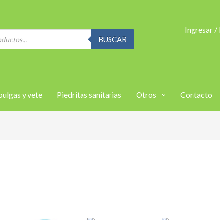
Ingresar /
BUSCAR
pulgas y vete
Piedritas sanitarias
Otros
Contacto