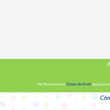
A
Verificá nuestras
Zonas de Envío
aquí para s
Cóm