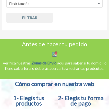
FILTRAR
Antes de hacer tu pedido
Verificá nuestras
Zonas de Envío
aquí para saber si tu domicilio
tiene cobertura, o deberás acercarte a retirar tus prodcutos.
Cómo comprar en nuestra web
1- Elegís tus
2- Elegís tu forma
productos
de pago