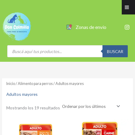
Ordenado
Ir
por
al
los
últimos
contenido
I
Zonas de envío
n
s
t
a
Búsqueda
g
de
BUSCAR
productos
r
a
m
Inicio
/
Alimento para perros
/ Adultos mayores
Adultos mayores
Mostrando los 19 resultados