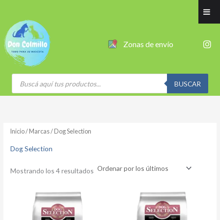
Ordenado
Ir
por
al
los
últimos
contenido
I
Zonas de envío
n
s
t
a
Búsqueda
g
de
BUSCAR
productos
r
a
m
Inicio
/
Marcas
/ Dog Selection
Dog Selection
Mostrando los 4 resultados