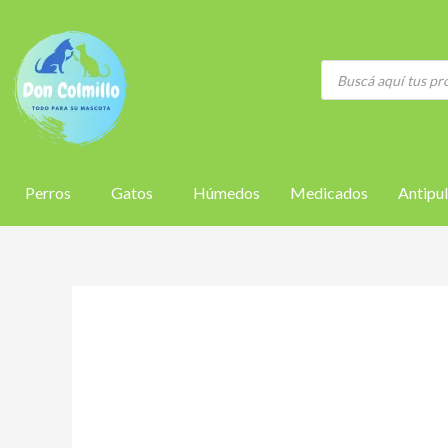
Ir
al
contenido
Búsqueda
de
productos
Perros
Gatos
Húmedos
Medicados
Antipul