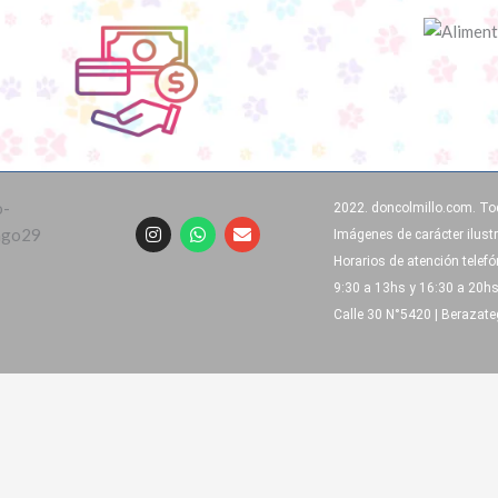
2022. doncolmillo.com. To
I
W
E
Imágenes de carácter ilustr
n
h
n
s
a
v
Horarios de atención telef
t
t
e
9:30 a 13hs y 16:30 a 20h
a
s
l
g
a
o
Calle 30 N°5420 | Berazate
r
p
p
a
p
e
m