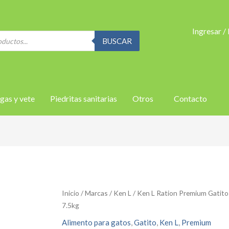
Ingresar /
BUSCAR
gas y vete
Piedritas sanitarias
Otros
Contacto
Inicio
/
Marcas
/
Ken L
/ Ken L Ration Premium Gatito
7.5kg
Alimento para gatos
,
Gatito
,
Ken L
,
Premium