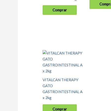
Compr
Comprar
VITALCAN THERAPY
GATO
GASTROINTESTINAL A
x 2kg
Comprar