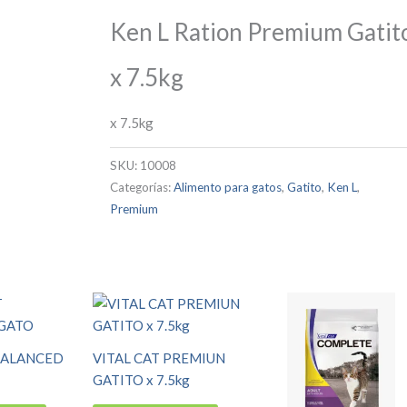
Ken L Ration Premium Gatit
x 7.5kg
x 7.5kg
SKU:
10008
Categorías:
Alimento para gatos
,
Gatito
,
Ken L
,
Premium
 BALANCED
VITAL CAT PREMIUN
GATITO x 7.5kg