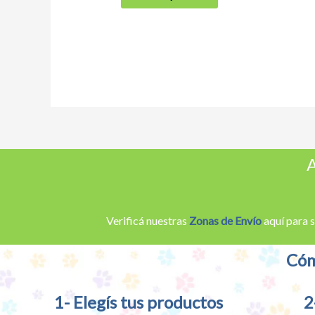
A
Verificá nuestras
Zonas de Envío
aquí para s
Cóm
1- Elegís tus productos
2