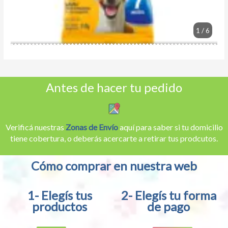
1 / 6
Antes de hacer tu pedido
Verificá nuestras
Zonas de Envío
aquí para saber si tu domicilio
tiene cobertura, o deberás acercarte a retirar tus prodcutos.
Cómo comprar en nuestra web
1- Elegís tus
2- Elegís tu forma
productos
de pago