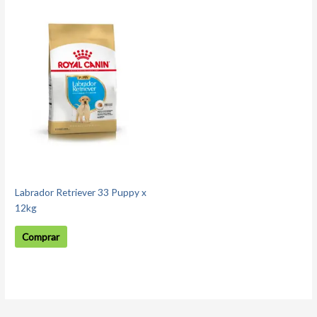
Labrador Retriever 33 Puppy x
12kg
Comprar