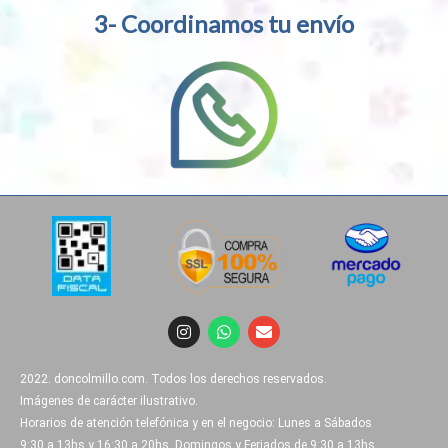
3- Coordinamos tu envío
I
W
E
n
h
n
s
a
v
t
t
e
2022. doncolmillo.com. Todos los derechos reservados.
a
s
l
g
a
o
Imágenes de carácter ilustrativo.
r
p
p
Horarios de atención telefónica y en el negocio: Lunes a Sábados
a
p
e
9:30 a 13hs y 16:30 a 20hs. Domingos y Feriados de 9:30 a 13hs