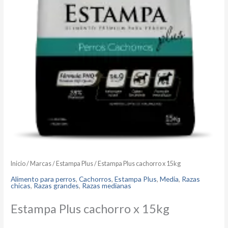
Inicio
/
Marcas
/
Estampa Plus
/ Estampa Plus cachorro x 15kg
Alimento para perros
,
Cachorros
,
Estampa Plus
,
Media
,
Razas
chicas
,
Razas grandes
,
Razas medianas
Estampa Plus cachorro x 15kg