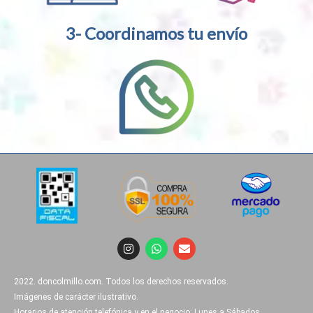
3- Coordinamos tu envío
I
W
E
n
h
n
s
a
v
t
t
e
2022. doncolmillo.com. Todos los derechos reservados.
a
s
l
g
a
o
Imágenes de carácter ilustrativo.
r
p
p
Horarios de atención telefónica y en el negocio: Lunes a Sábados