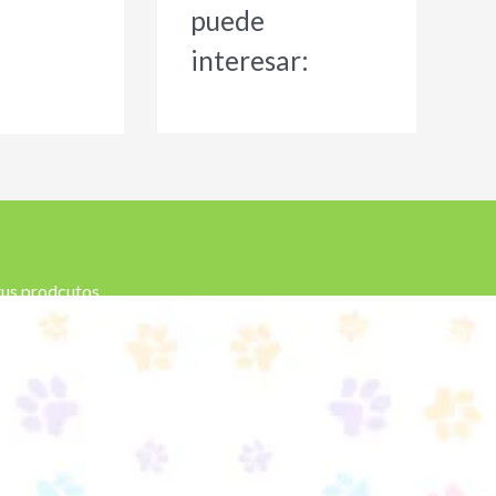
puede
interesar:
 tus prodcutos.