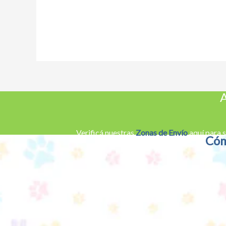
A
Verificá nuestras
Zonas de Envío
aquí para s
Cóm