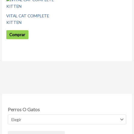
elegir
en
VITAL CAT COMPLETE
la
KITTEN
página
de
Comprar
producto
Perros O Gatos