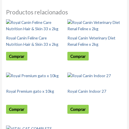
Productos relacionados
Royal Canin Feline Care
Royal Canin Veterinary Diet
Nutrition Hair & Skin 33 x 2kg
Renal Feline x 2kg
Comprar
Comprar
Este
producto
tiene
Royal Premium gato x 10kg
Royal Canin Indoor 27
múltiples
variantes.
Las
Comprar
Comprar
opciones
se
pueden