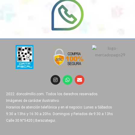
I
W
E
n
h
n
s
a
v
t
t
e
2022. doncolmillo.com. Todos los derechos reservados.
a
s
l
g
a
o
Imágenes de carácter ilustrativo.
r
p
p
Horarios de atención telefónica y en el negocio: Lunes a Sábados
a
p
e
9:30 a 13hs y 16:30 a 20hs. Domingos y Feriados de 9:30 a 13hs
m
Calle 30 N°5420 | Berazategui.