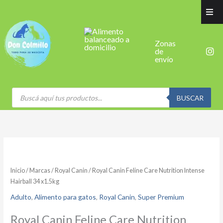
Ir
al
contenido
Zonas
I
de
n
envío
s
t
a
g
Búsqueda
de
BUSCAR
r
productos
a
m
Inicio
/
Marcas
/
Royal Canin
/ Royal Canin Feline Care Nutrition Intense
Hairball 34 x1.5kg
Adulto
,
Alimento para gatos
,
Royal Canin
,
Super Premium
Royal Canin Feline Care Nutrition