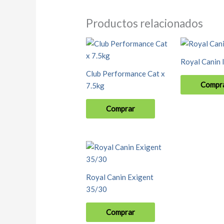
Productos relacionados
Royal Canin 
Club Performance Cat x
Compr
7.5kg
Comprar
Este
producto
tiene
Royal Canin Exigent
múltiples
35/30
variantes.
Las
Comprar
opciones