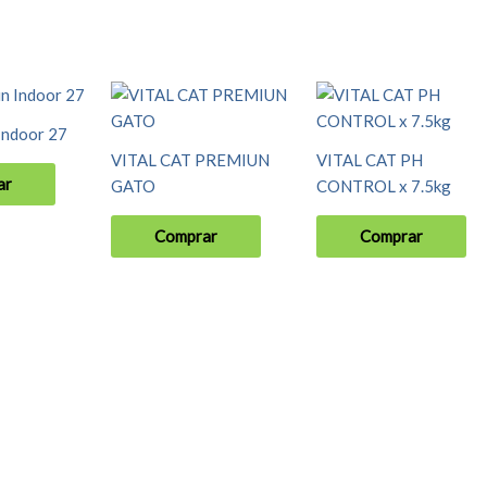
Este
producto
Indoor 27
tiene
VITAL CAT PREMIUN
VITAL CAT PH
múltiples
ar
GATO
CONTROL x 7.5kg
variantes.
Las
Comprar
Comprar
opciones
se
pueden
elegir
en
la
página
de
producto