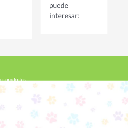
puede
interesar:
 tus prodcutos.