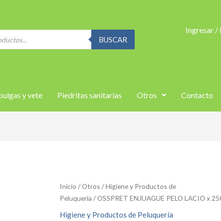
Ingresar /
BUSCAR
pulgas y vete
Piedritas sanitarias
Otros
Contacto
Inicio
/
Otros
/
Higiene y Productos de
Peluquería
/ OSSPRET ENJUAGUE PELO LACIO x 25
Higiene y Productos de Peluquería