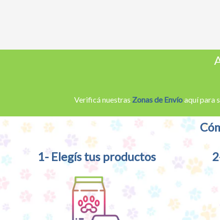
A
Verificá nuestras
Zonas de Envío
aquí para s
Cóm
1- Elegís tus productos
2