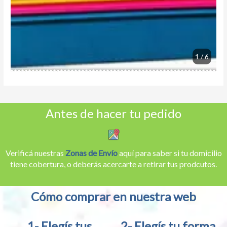
1 / 6
Antes de hacer tu pedido
Verificá nuestras
Zonas de Envío
aquí para saber si tu domicilio
tiene cobertura, o deberás acercarte a retirar tus prodcutos.
Cómo comprar en nuestra web
1- Elegís tus
2- Elegís tu forma