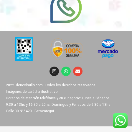
I
W
E
n
h
n
s
a
v
t
t
e
2022. doncolmillo.com. Todos los derechos reservados.
a
s
l
g
a
o
Imágenes de carácter ilustrativo.
r
p
p
Horarios de atención telefónica y en el negocio: Lunes a Sábados
a
p
e
9:30 a 13hs y 16:30 a 20hs. Domingos y Feriados de 9:30 a 13hs
m
Calle 30 N°5420 | Berazategui.