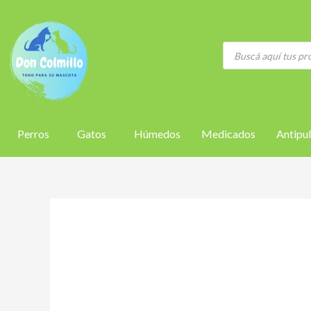
Ir
al
contenido
Búsqueda
de
productos
Perros
Gatos
Húmedos
Medicados
Antipul