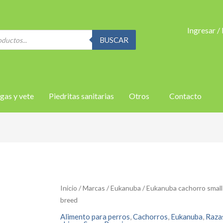
Ingresar /
BUSCAR
gas y vete
Piedritas sanitarias
Otros
Contacto
Inicio
/
Marcas
/
Eukanuba
/ Eukanuba cachorro small
breed
Alimento para perros
,
Cachorros
,
Eukanuba
,
Raza