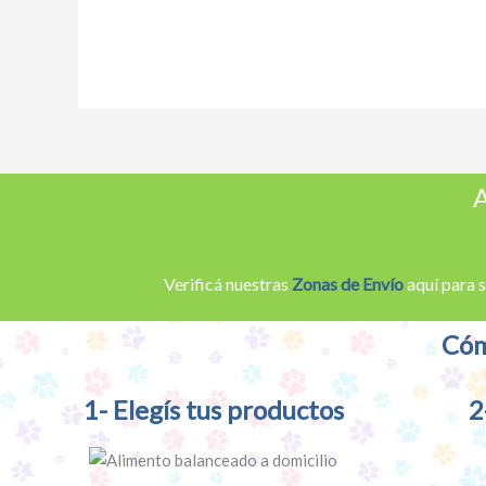
A
Verificá nuestras
Zonas de Envío
aquí para s
Cóm
1- Elegís tus productos
2