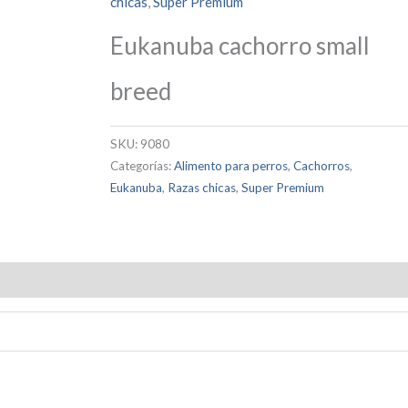
chicas
,
Super Premium
Eukanuba cachorro small
breed
SKU:
9080
Categorías:
Alimento para perros
,
Cachorros
,
Eukanuba
,
Razas chicas
,
Super Premium