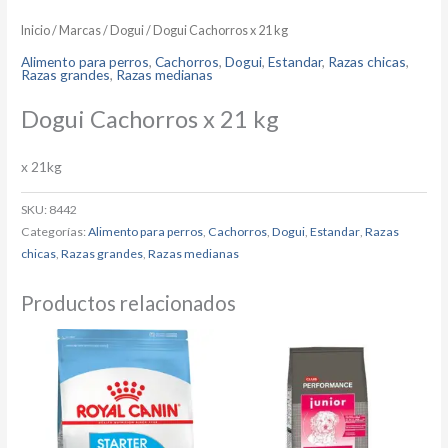
Inicio
/
Marcas
/
Dogui
/ Dogui Cachorros x 21 kg
Alimento para perros
,
Cachorros
,
Dogui
,
Estandar
,
Razas chicas
,
Razas grandes
,
Razas medianas
Dogui Cachorros x 21 kg
x 21kg
SKU:
8442
Categorías:
Alimento para perros
,
Cachorros
,
Dogui
,
Estandar
,
Razas
chicas
,
Razas grandes
,
Razas medianas
Productos relacionados