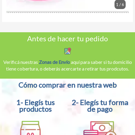
1 / 6
Antes de hacer tu pedido
Verificá nuestras
Zonas de Envío
aquí para saber si tu domicilio
tiene cobertura, o deberás acercarte a retirar tus prodcutos.
Cómo comprar en nuestra web
1- Elegís tus
2- Elegís tu forma
productos
de pago