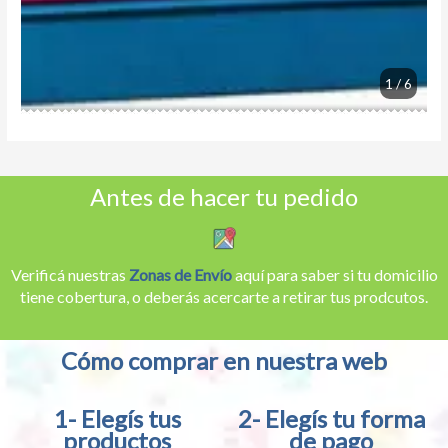
1 / 6
Antes de hacer tu pedido
Verificá nuestras
Zonas de Envío
aquí para saber si tu domicilio
tiene cobertura, o deberás acercarte a retirar tus prodcutos.
Cómo comprar en nuestra web
1- Elegís tus
2- Elegís tu forma
productos
de pago