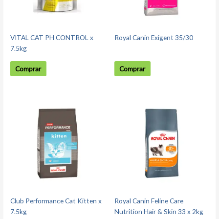
opciones
se
pueden
elegir
VITAL CAT PH CONTROL x
Royal Canin Exigent 35/30
en
7.5kg
la
página
Comprar
Comprar
de
producto
Club Performance Cat Kitten x
Royal Canin Feline Care
7.5kg
Nutrition Hair & Skin 33 x 2kg